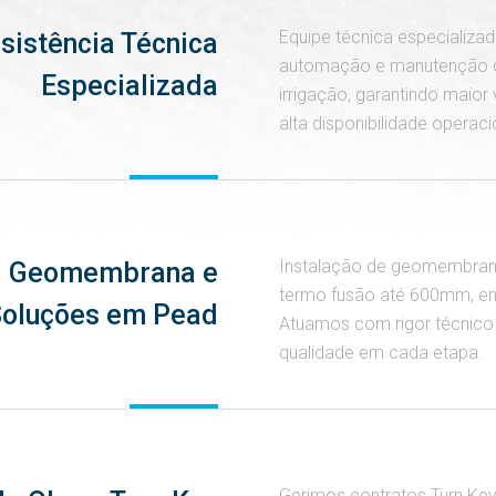
Equipe técnica especializad
sistência Técnica
automação e manutenção d
Especializada
irrigação, garantindo maior vi
alta disponibilidade operaci
Instalação de geomembran
Geomembrana e
termo fusão até 600mm, en
oluções em Pead
Atuamos com rigor técnico 
qualidade em cada etapa.
Gerimos contratos Turn Ke