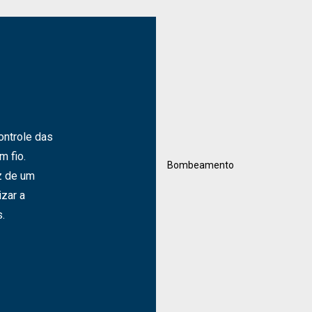
ntrole das
 fio.
z de um
izar a
.