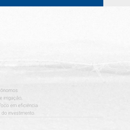
grônomos
 irrigação,
foco em eficiência
o do investimento.