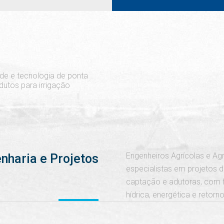
de e tecnologia de ponta
utos para irrigação
Engenheiros Agrícolas e A
nharia e Projetos
especialistas em projetos de
captação e adutoras, com 
hídrica, energética e retorn