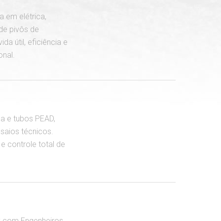
a em elétrica,
e pivôs de
da útil, eficiência e
onal.
a e tubos PEAD,
saios técnicos.
e controle total de
y com Engenheiros