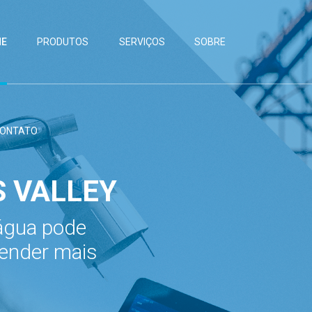
E
PRODUTOS
SERVIÇOS
SOBRE
ONTATO
 VALLEY
 água pode
render mais